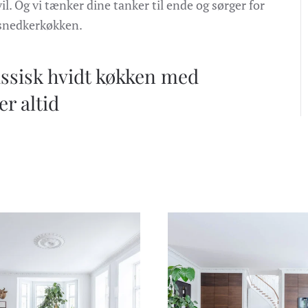
l. Og vi tænker dine tanker til ende og sørger for
 snedkerkøkken.
ssisk hvidt køkken med
r altid
VIS BILLEDE
VIS BILLEDE